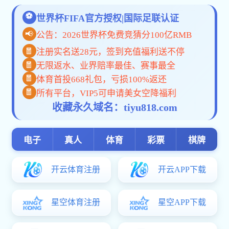
对外合作处
对外合作处
首页
-
社会培训
-
对外合作处
天博体育(中国)在线app官方入口,手机搜狐网体育对外合
作处成立于
2011
年，是永利棋牌负责开展成人教育及职业培
训的主管部门。对外合作处依托永利棋牌教育教学设施及师
资力量，承担面向社会的成人学历教育及职业培训的教学5
台体育直播管理工作，为社会各行业提供各级各类的成人教
育服务。
自
2011
年成立以来，对外合作处奋发拼搏，锐意创新，
不断加强自身建设，大力提升培训工作的质量与效益，先后
成为北京福田戴姆勒汽车新技术培训，财政局会计从业人员