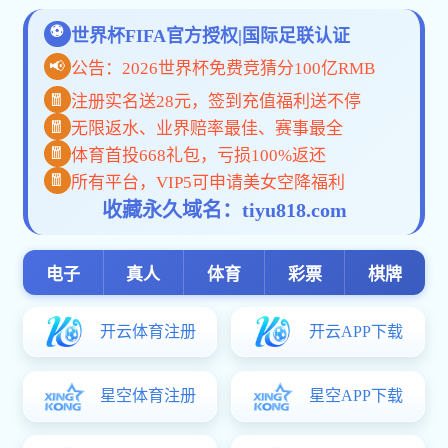
学工动态
思政园地
心灵驿站
学工动态
首页
-
学生管理
-
学工动态
凝心启新程·聚力育新人——学生处召开25-26学年度
第一学期辅导员工作会
时间：2025-09-20 12:53